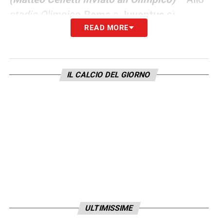
stadio Olimpico,
Roma
e
Juventus
si
READ MORE
affrontano per la 25esima giornata
della
Serie A 2022/2023
.
LA PLAYLIST DELLE NOSTRE TOP NEWS
IL CALCIO DEL GIORNO
ULTIMISSIME