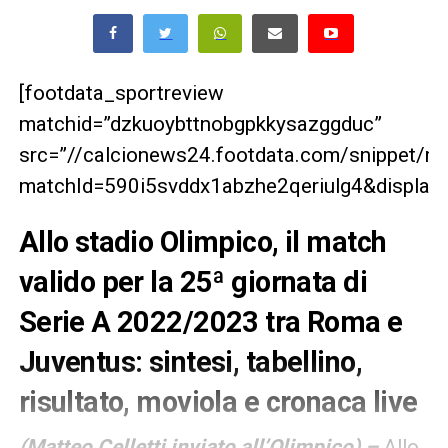
[footdata_sportreview
matchid=”dzkuoybttnobgpkkysazggduc”
src=”//calcionews24.footdata.com/snippet/m
matchId=590i5svddx1abzhe2qeriulg4&displayT
Allo stadio Olimpico, il match
valido per la 25ª giornata di
Serie A 2022/2023 tra Roma e
Juventus: sintesi, tabellino,
risultato, moviola e cronaca live
(Matteo Celletti inviato all’Olimpico) –
Allo