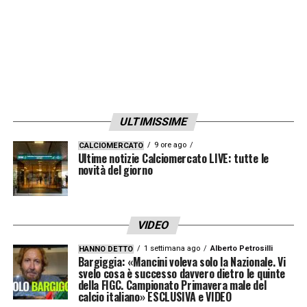
meglio possibile».
BALZARETTI
–
«Ne abbiamo parlato
insieme con Ghisolfi. Lui è una persona seria
e preparata».
DYBALA
–
«Io penso al 90% al campo. Ora
ULTIMISSIME
penso al Parma perché è una squadra molto
9 ore ago
CALCIOMERCATO
Ultime notizie Calciomercato LIVE: tutte le
difficile e sarà una partita piena di gol.
novità del giorno
Dobbiamo fare una grande partita».
DYBALA
–
«Io penso al 90% al campo. Ora
VIDEO
penso al Parma perchè è una squadra molto
1 settimana ago
Alberto Petrosilli
HANNO DETTO
difficile e sarà una partita piena di gol.
Bargiggia: «Mancini voleva solo la Nazionale. Vi
svelo cosa è successo davvero dietro le quinte
Dobbiamo fare una grande partita».
della FIGC. Campionato Primavera male del
calcio italiano» ESCLUSIVA e VIDEO