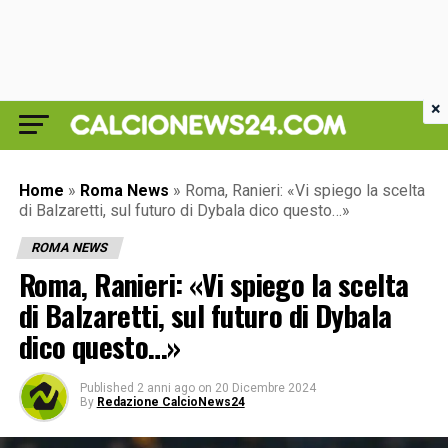
×
Home
»
Roma News
»
Roma, Ranieri: «Vi spiego la scelta
di Balzaretti, sul futuro di Dybala dico questo…»
ROMA NEWS
Roma, Ranieri: «Vi spiego la scelta
di Balzaretti, sul futuro di Dybala
dico questo…»
Published
2 anni ago
on
20 Dicembre 2024
By
Redazione CalcioNews24