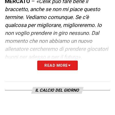
MERCATO
–
«Celik può fare bene il
braccetto, anche se non mi piace questo
termine. Vediamo comunque. Se c’è
qualcosa per migliorare, miglioreremo. Io
non voglio prendere in giro nessuno. Dal
momento che non abbiamo un nuovo
allenatore cercheremo di prendere giocatori
buoni per adesso e per il futuro».
READ MORE
FUTURO DA DIRIGENTE
–
«Non ci abbiamo
ancora pensato. Io cerco sei fare il mio
meglio per far venire a Roma l’allenatore. Io
IL CALCIO DEL GIORNO
darò sempre tutto me stesso. Lo sapete lo
faccio perché sono tifoso. Qualsiasi cosa mi
chiede la società cerco di portarla e fare il