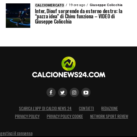
19 ore ago
Giuseppe Colicchia
CALCIOMERCATO
Inter, Diouf sorprende da esterno destro: la
“pazza idea” di Chivu funziona – VIDEO di
Giuseppe Colicchia
SCARICA L’APP DI CALCIO NEWS 24
CONTATTI
REDAZIONE
PRIVACY POLICY
PRIVACY POLICY COOKIE
NETWORK SPORT REVIEW
gestisci il consenso