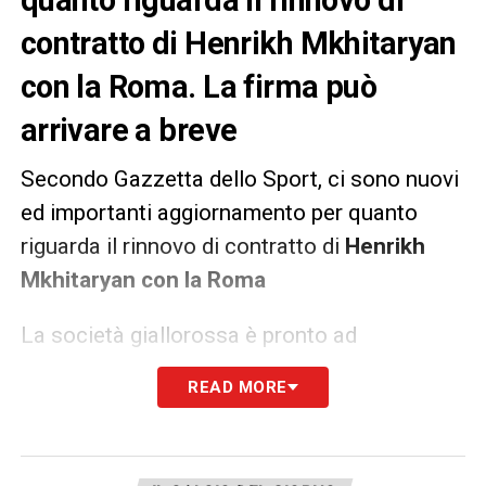
quanto riguarda il rinnovo di
contratto di Henrikh Mkhitaryan
con la Roma. La firma può
arrivare a breve
Secondo Gazzetta dello Sport, ci sono nuovi
ed importanti aggiornamento per quanto
riguarda il rinnovo di contratto di
Henrikh
Mkhitaryan con la Roma
La società giallorossa è pronto ad
accontentare il giocatore, prolungando il suo
READ MORE
contratto fino al 2023. La firma sull’accordo
potrebbe arrivare dopo la doppia sfida in
Europa League
contro lo
Shakhtar Donetsk
.