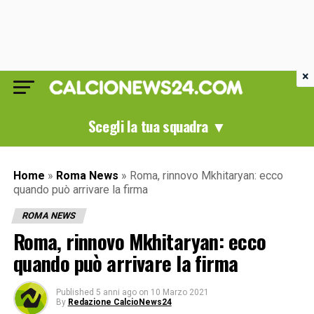
×
Scegli la tua squadra ▼
Home
»
Roma News
»
Roma, rinnovo Mkhitaryan: ecco
quando può arrivare la firma
ROMA NEWS
Roma, rinnovo Mkhitaryan: ecco
quando può arrivare la firma
Published
5 anni ago
on
10 Marzo 2021
By
Redazione CalcioNews24