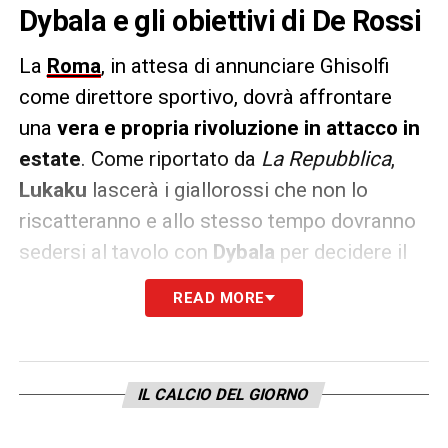
Dybala e gli obiettivi di De Rossi
La
Roma
, in attesa di annunciare Ghisolfi
come direttore sportivo, dovrà affrontare
una
vera e propria rivoluzione in attacco in
estate
. Come riportato da
La Repubblica
,
Lukaku
lascerà i giallorossi che non lo
riscatteranno e allo stesso tempo dovranno
sedersi al tavolo con
Dybala
per decidere il
suo futuro.
READ MORE
Intanto
De Rossi
ha individuato il primo
rinforzo: si tratta di
Samu Omorodion
,
centravanti spagnolo
classe 2004
IL CALCIO DEL GIORNO
dell’Atletico Madrid che in questa stagione