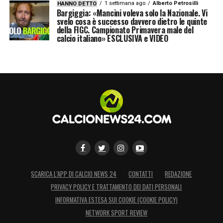
1 settimana ago
Alberto Petrosilli
HANNO DETTO
Bargiggia: «Mancini voleva solo la Nazionale. Vi
svelo cosa è successo davvero dietro le quinte
della FIGC. Campionato Primavera male del
calcio italiano» ESCLUSIVA e VIDEO
SCARICA L’APP DI CALCIO NEWS 24
CONTATTI
REDAZIONE
PRIVACY POLICY E TRATTAMENTO DEI DATI PERSONALI
INFORMATIVA ESTESA SUI COOKIE (COOKIE POLICY)
NETWORK SPORT REVIEW