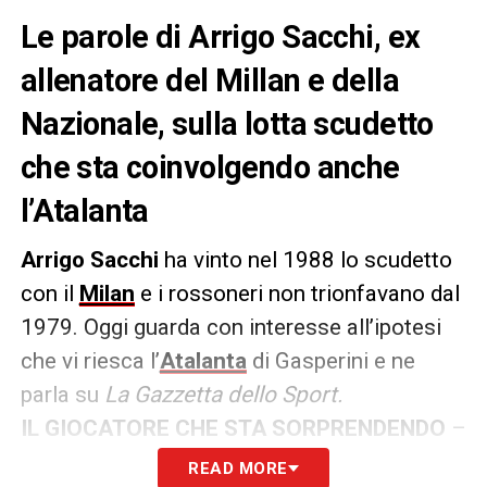
Le parole di Arrigo Sacchi, ex
allenatore del Millan e della
Nazionale, sulla lotta scudetto
che sta coinvolgendo anche
l’Atalanta
Arrigo Sacchi
ha vinto nel 1988 lo scudetto
con il
Milan
e i rossoneri non trionfavano dal
1979. Oggi guarda con interesse all’ipotesi
che vi riesca l’
Atalanta
di Gasperini e ne
parla su
La Gazzetta dello Sport.
IL GIOCATORE CHE STA SORPRENDENDO
–
«Retegui. É capocannoniere del campionato.
READ MORE