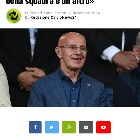
della squadra è un altro»
Published
2 anni ago
on
12 Novembre 2024
By
Redazione CalcioNews24