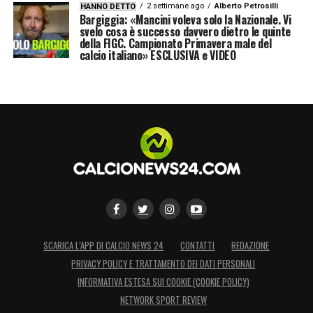
2 settimane ago
Alberto Petrosilli
HANNO DETTO
Bargiggia: «Mancini voleva solo la Nazionale. Vi
svelo cosa è successo davvero dietro le quinte
della FIGC. Campionato Primavera male del
calcio italiano» ESCLUSIVA e VIDEO
SCARICA L’APP DI CALCIO NEWS 24
CONTATTI
REDAZIONE
PRIVACY POLICY E TRATTAMENTO DEI DATI PERSONALI
INFORMATIVA ESTESA SUI COOKIE (COOKIE POLICY)
NETWORK SPORT REVIEW