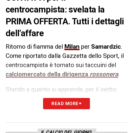
centrocampista: svelata la
PRIMA OFFERTA. Tutti i dettagli
dell’affare
Ritorno di fiamma del
Milan
per
Samardzic
.
Come riportato dalla Gazzetta dello Sport, il
centrocampista è tornato sui taccuini del
calciomercato
della dirigenza
rossonera
.
Stando a quanto si apprende, per il
serbo
,
sarebbe già pronta un’offerta vicina ai 20
READ MORE
milioni di euro. Quest’operazione, comunque,
non andrebbe in sostituzione del colpo
Fofana
del Monaco.
IL CALCIO DEL GIORNO