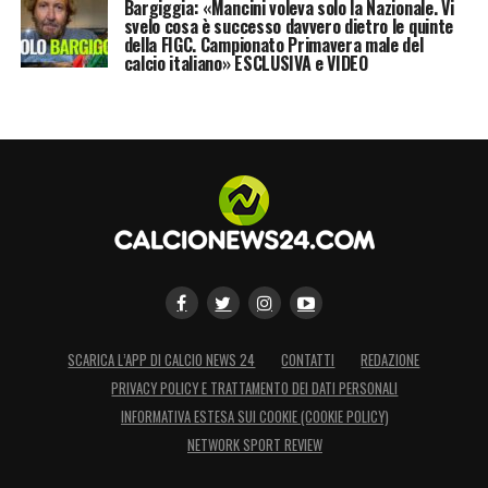
Bargiggia: «Mancini voleva solo la Nazionale. Vi
svelo cosa è successo davvero dietro le quinte
della FIGC. Campionato Primavera male del
calcio italiano» ESCLUSIVA e VIDEO
SCARICA L’APP DI CALCIO NEWS 24
CONTATTI
REDAZIONE
PRIVACY POLICY E TRATTAMENTO DEI DATI PERSONALI
INFORMATIVA ESTESA SUI COOKIE (COOKIE POLICY)
NETWORK SPORT REVIEW