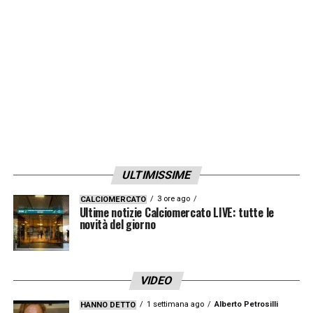
sostituito nelle prossime gare da Jan
De
Vries
, che subentra così nel team di
Makkelie.
LA PLAYLIST DELLE NOSTRE TOP NEWS
ULTIMISSIME
3 ore ago
CALCIOMERCATO
Ultime notizie Calciomercato LIVE: tutte le
novità del giorno
VIDEO
1 settimana ago
Alberto Petrosilli
HANNO DETTO