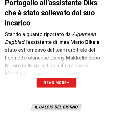
Portogallo all’assistente Diks
che è stato sollevato dal suo
incarico
Stando a quanto riportato da
Algemeen
Dagblad
l’assistente di linea Mario
Diks
è
stato estromesso dal team arbitrale del
fischietto olandese Danny
Makkelie
dopo
l’errore nella gara di qualificazione ai
Mondiali.
READ MORE
L’arbitro fece sapere che la decisione sul
gol-non gol di Cristiano Ronaldo all’ultimo
minuto di Serbia-Portogallo
fu presa
IL CALCIO DEL GIORNO
proprio dal suo assistente che sarà