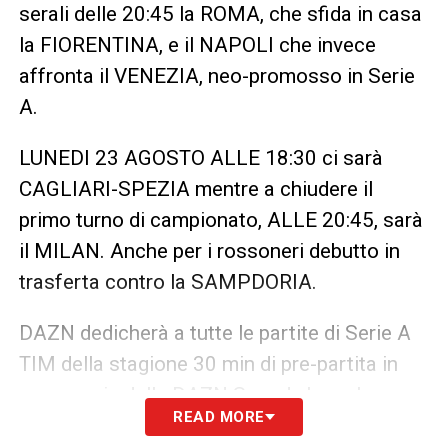
serali delle 20:45 la ROMA, che sfida in casa
la FIORENTINA, e il NAPOLI che invece
affronta il VENEZIA, neo-promosso in Serie
A.
LUNEDI 23 AGOSTO ALLE 18:30 ci sarà
CAGLIARI-SPEZIA mentre a chiudere il
primo turno di campionato, ALLE 20:45, sarà
il MILAN. Anche per i rossoneri debutto in
trasferta contro la SAMPDORIA.
DAZN dedicherà a tutte le partite di Serie A
TIM della stagione 30 min di pre-partita in
compagnia della DAZN Squad che nel
READ MORE
weekend di kick off della Serie A TIM vedrà