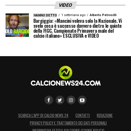
IV: GIUA
VIDEO
VAR: DI PAOLO
1 settimana ago
Alberto Petrosilli
HANNO DETTO
Bargiggia: «Mancini voleva solo la Nazionale. Vi
AVAR: DI IORIO
svelo cosa è successo davvero dietro le quinte
della FIGC. Campionato Primavera male del
calcio italiano» ESCLUSIVA e VIDEO
MILAN – NAPOLI h. 20.45
PASQUA
COSTANZO – VECCHI
IV: ABISSO
VAR: MAZZOLENI
AVAR: PAGANESSI
PARMA – ROMA h. 15.00
PICCININI
SCARICA L’APP DI CALCIO NEWS 24
CONTATTI
REDAZIONE
PASSERI – VALERIANI
PRIVACY POLICY E TRATTAMENTO DEI DATI PERSONALI
IV: AYROLDI
INFORMATIVA ESTESA SUI COOKIE (COOKIE POLICY)