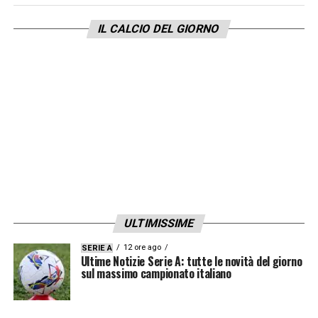
VIVENZI – CECCONI
IL CALCIO DEL GIORNO
IV: GUIDA
VAR: CHIFFI
AVAR: GALETTO
GENOA – UDINESE Sabato 13/03 h. 20.45
CAMPLONE
LONGO – BERCIGLI
IV: MANGANIELLO
VAR: MASSA
ULTIMISSIME
AVAR: ALASSIO
12 ore ago
SERIE A
Ultime Notizie Serie A: tutte le novità del giorno
LAZIO – CROTONE Venerdì 12/03 h. 15.00
sul massimo campionato italiano
RAPUANO
PRENNA – CAPALDO