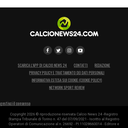
SCARICA L’APP DI CALCIO NEWS 24
CONTATTI
REDAZIONE
PRIVACY POLICY E TRATTAMENTO DEI DATI PERSONALI
INFORMATIVA ESTESA SUI COOKIE (COOKIE POLICY)
NETWORK SPORT REVIEW
gestisci il consenso
Copyright 2026 © riproduzione riservata Calcio News 24 -Registro
Stampa Tribunale di Torino n. 47 del 07/09/2021 - Iscritto al Registro
Operatori di Comunicazione al n. 26692 - P.I.11028660014 - Editore e