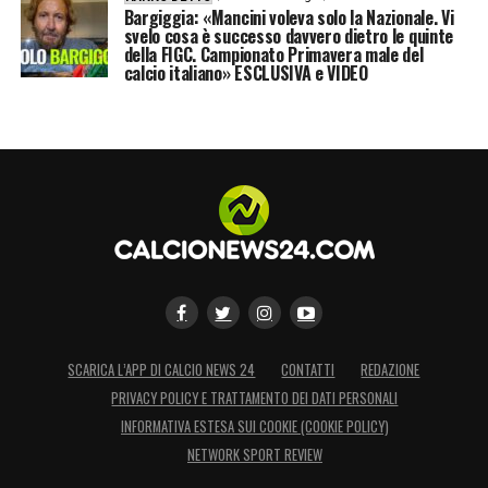
Bargiggia: «Mancini voleva solo la Nazionale. Vi
svelo cosa è successo davvero dietro le quinte
della FIGC. Campionato Primavera male del
calcio italiano» ESCLUSIVA e VIDEO
SCARICA L’APP DI CALCIO NEWS 24
CONTATTI
REDAZIONE
PRIVACY POLICY E TRATTAMENTO DEI DATI PERSONALI
INFORMATIVA ESTESA SUI COOKIE (COOKIE POLICY)
NETWORK SPORT REVIEW