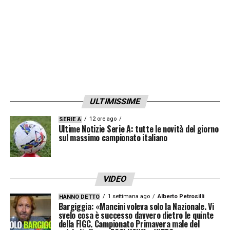
10′ Primo squillo spagnolo –
Difende un
buon pallone sulla sinistra Jordi Alba,
sovrappone Dani Olmo che entra in area e, da
posizione defilata, cerca la porta: sul primo
palo, blocca Szczesny.
19′ Spagna in controllo, ma poco
ULTIMISSIME
pericolosa –
Mette tanti palloni in area la
12 ore ago
SERIE A
Ultime Notizie Serie A: tutte le novità del giorno
formazione di Luis Enrique, Rodri non riesce
sul massimo campionato italiano
a calciare nella mischia di difensori polacchi
che difendono schierati in una linea a cinque.
VIDEO
25′ GOL DI MORATA –
Buona giocata di
1 settimana ago
Alberto Petrosilli
HANNO DETTO
Gerard Moreno che si porta a spasso tutta la
Bargiggia: «Mancini voleva solo la Nazionale. Vi
svelo cosa è successo davvero dietro le quinte
linea sinistra difensiva della Polonia, arrivato
della FIGC. Campionato Primavera male del