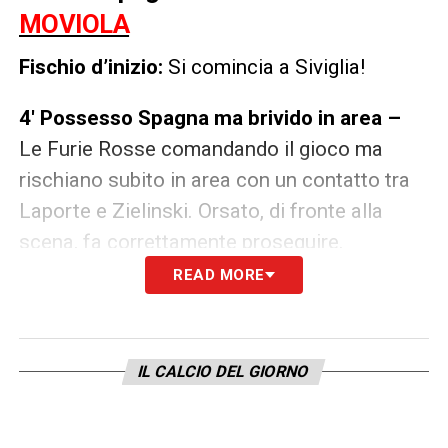
MOVIOLA
Fischio d’inizio:
Si comincia a Siviglia!
4′ Possesso Spagna ma brivido in area –
Le Furie Rosse comandando il gioco ma
rischiano subito in area con un contatto tra
Laporte e Zielinski. Orsato, di fronte alla
scena, fa correttamente proseguire.
READ MORE
6′ Occasione Polonia –
Bel pallone
recuperato in mediana da Lewandowski che
scarica su Klich e si butta in mezzo. Il
IL CALCIO DEL GIORNO
centrocampista del Leeds invece cerca la
porta da 30 metri e sfiora la traversa.