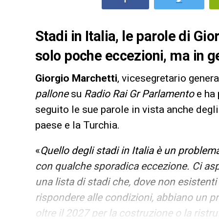
Stadi in Italia, le parole di 
solo poche eccezioni, ma in g
Giorgio Marchetti
, vicesegretario genera
pallone
su
Radio Rai Gr Parlamento
e ha 
seguito le sue parole in vista anche degl
paese e la Turchia.
«
Quello degli stadi in Italia è un proble
con qualche sporadica eccezione. Ci aspe
una lista di stadi che, dove non esistent
rispondere alle condizioni, abbiano un p
oltre il 2027 per la costruzione o la ristr