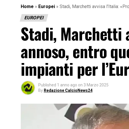
Home
»
Europei
»
Stadi, Marchetti avvisa l’Italia: «
EUROPEI
Stadi, Marchetti 
annoso, entro que
impianti per l’Eu
Published
1 anno ago
on
3 Marzo 2025
By
Redazione CalcioNews24