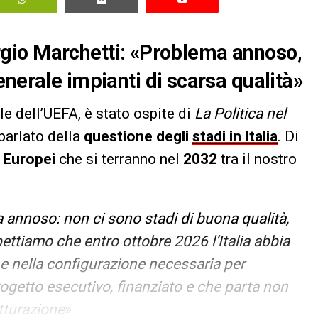
Giorgio Marchetti: «Problema annoso,
enerale impianti di scarsa qualità»
le dell’UEFA, è stato ospite di
La Politica nel
parlato della
questione degli
stadi in Italia
. Di
i
Europei
che si terranno nel
2032
tra il nostro
ma annoso: non ci sono stadi di buona qualità,
ttiamo che entro ottobre 2026 l’Italia abbia
i e nella configurazione necessaria per
rogetto esecutivo, finanziato e che parta non
utturazione
»