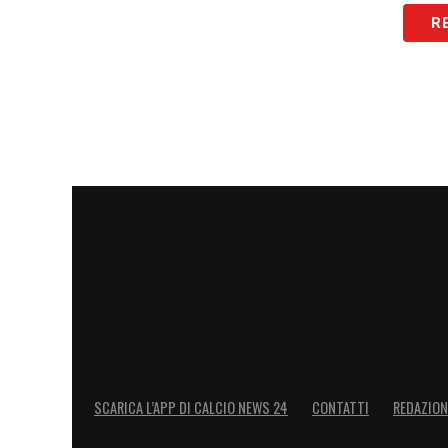
R
LA PLAYLIST DELLE NOSTRE TOP NEW
SCARICA L’APP DI CALCIO NEWS 24
CONTATTI
REDAZION