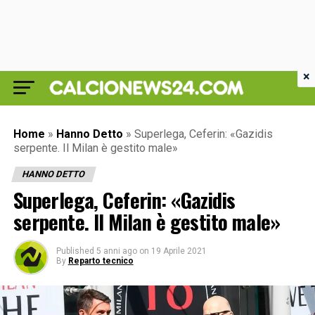
×
Home
»
Hanno Detto
»
Superlega, Ceferin: «Gazidis
serpente. Il Milan è gestito male»
HANNO DETTO
Superlega, Ceferin: «Gazidis
serpente. Il Milan è gestito male»
Published
5 anni ago
on
19 Aprile 2021
By
Reparto tecnico