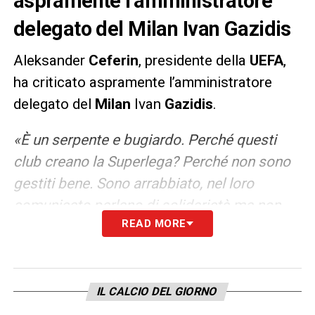
aspramente l’amministratore
delegato del Milan Ivan Gazidis
Aleksander
Ceferin
, presidente della
UEFA
,
ha criticato aspramente l’amministratore
delegato del
Milan
Ivan
Gazidis
.
«È un serpente e bugiardo. Perché questi
club creano la Superlega? Perché non sono
gestiti bene. Sono arrabbiato, nel loro
comunicato parlano di solidarietà ma non
READ MORE
sanno cosa sia la solidarietà. Vogliono
essere famosi, ma diventeranno famosi nel
modo sbagliato. Sono felice che siano venuti
fuori, così tutti sapranno chi davvero ama il
IL CALCIO DEL GIORNO
calcio».