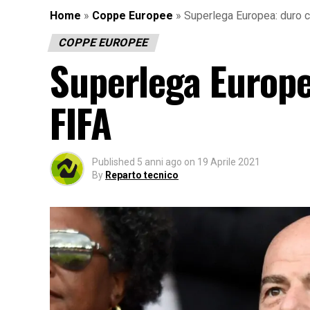
Home
»
Coppe Europee
»
Superlega Europea: duro 
COPPE EUROPEE
Superlega Europe
FIFA
Published
5 anni ago
on
19 Aprile 2021
By
Reparto tecnico