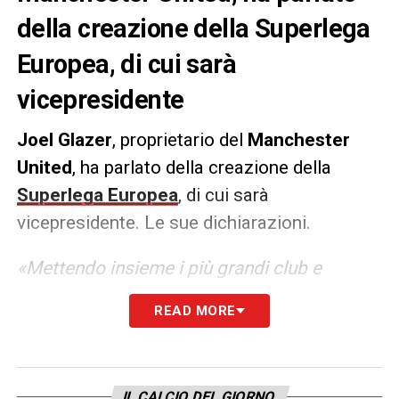
della creazione della Superlega
Europea, di cui sarà
vicepresidente
Joel
Glazer
, proprietario del
Manchester
United
, ha parlato della creazione della
Superlega Europea
, di cui sarà
vicepresidente. Le sue dichiarazioni.
«Mettendo insieme i più grandi club e
giocatori del mondo ad affrontarsi per tutta
READ MORE
la stagione, la Super League aprirà un nuovo
capitolo per il calcio europeo, assicurando
una competizione e strutture di prim’ordine a
IL CALCIO DEL GIORNO