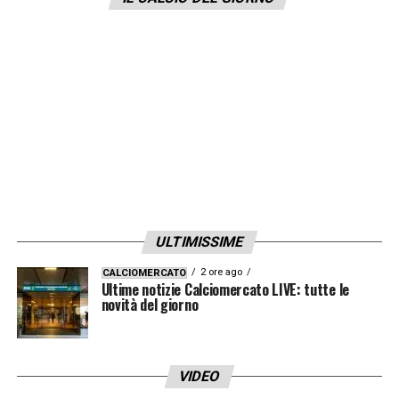
livello mondiale, oltre a un accresciuto
supporto finanziario per la piramide
calcistica nel suo complesso».
LA PLAYLIST DELLE NOSTRE TOP NEWS
ULTIMISSIME
2 ore ago
CALCIOMERCATO
Ultime notizie Calciomercato LIVE: tutte le
novità del giorno
VIDEO