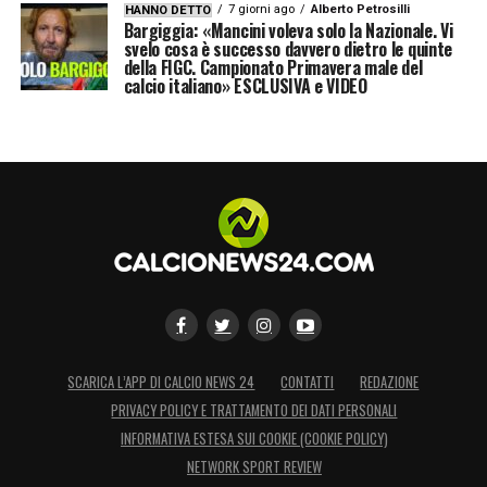
7 giorni ago
Alberto Petrosilli
HANNO DETTO
Bargiggia: «Mancini voleva solo la Nazionale. Vi
svelo cosa è successo davvero dietro le quinte
della FIGC. Campionato Primavera male del
calcio italiano» ESCLUSIVA e VIDEO
SCARICA L’APP DI CALCIO NEWS 24
CONTATTI
REDAZIONE
PRIVACY POLICY E TRATTAMENTO DEI DATI PERSONALI
INFORMATIVA ESTESA SUI COOKIE (COOKIE POLICY)
NETWORK SPORT REVIEW