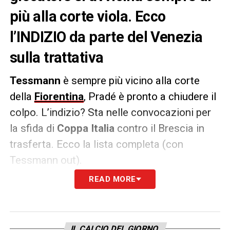
più alla corte viola. Ecco
l’INDIZIO da parte del Venezia
sulla trattativa
Tessmann
è sempre più vicino alla corte
della
Fiorentina
, Pradé è pronto a chiudere il
colpo. L’indizio? Sta nelle convocazioni per
la sfida di
Coppa Italia
contro il Brescia in
trasferta. Ecco la lista completa (con
Tessmann out).
READ MORE
Portieri:
Bruno Bertinato, Matteo Grandi,
Jesse Joronen
Difensori:
Giorgio Altare, Antonio Candela,
IL CALCIO DEL GIORNO