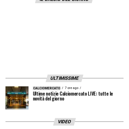
Jay Idzes, Lorenzo Lucchesi, Richie
Sagrado, Marin Sverko, Michael Svoboda,
Francesco Zampano
Centrocampisti:
Magnus Kofod Andersen,
Domen Crnigoj, Issa Doumbia, Alfred Duncan,
Mikael Ellertsson, Nunzio Lella
Attaccanti:
Saad El Haddad, Christian
Gytkjaer, Nicholas Pierini, Antonio Raimondo.
ULTIMISSIME
LA PLAYLIST DELLE NOSTRE TOP NEWS
7 ore ago
CALCIOMERCATO
Ultime notizie Calciomercato LIVE: tutte le
novità del giorno
VIDEO