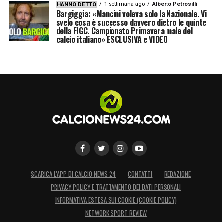
1 settimana ago
Alberto Petrosilli
HANNO DETTO
Bargiggia: «Mancini voleva solo la Nazionale. Vi
svelo cosa è successo davvero dietro le quinte
della FIGC. Campionato Primavera male del
calcio italiano» ESCLUSIVA e VIDEO
SCARICA L’APP DI CALCIO NEWS 24
CONTATTI
REDAZIONE
PRIVACY POLICY E TRATTAMENTO DEI DATI PERSONALI
INFORMATIVA ESTESA SUI COOKIE (COOKIE POLICY)
NETWORK SPORT REVIEW