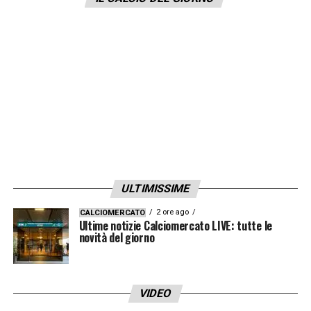
altri club
. Secondo quanto riportato
da
Leggo Milano
, in ogni caso, i bianconeri
potrebbero
fare davvero un
tentativo
qualora ve ne fossero le
condizioni. Una possibile operazione
clamorosa in Serie A.
LA PLAYLIST DELLE NOSTRE TOP NEWS
ULTIMISSIME
2 ore ago
CALCIOMERCATO
Ultime notizie Calciomercato LIVE: tutte le
novità del giorno
VIDEO