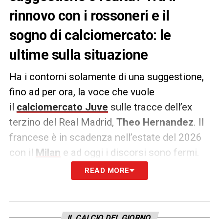
rinnovo con i rossoneri e il
sogno di calciomercato: le
ultime sulla situazione
Ha i contorni solamente di una suggestione,
fino ad per ora, la voce che vuole
il
calciomercato Juve
sulle tracce dell’ex
terzino del Real Madrid,
Theo Hernandez
. Il
francese è in scadenza nell’estate del 2026
con il
Milan
e ad oggi i discorsi sono fermi.
READ MORE
Un’idea qualora dovesse arrivare la rottura
tra le parti, che lo renderebbe però
inevitabilmente
molto appetibile anche per
IL CALCIO DEL GIORNO