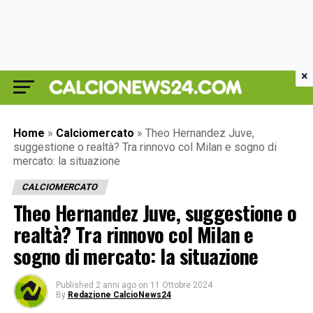
×
Home
»
Calciomercato
»
Theo Hernandez Juve,
suggestione o realtà? Tra rinnovo col Milan e sogno di
mercato: la situazione
CALCIOMERCATO
Theo Hernandez Juve, suggestione o
realtà? Tra rinnovo col Milan e
sogno di mercato: la situazione
Published
2 anni ago
on
11 Ottobre 2024
By
Redazione CalcioNews24