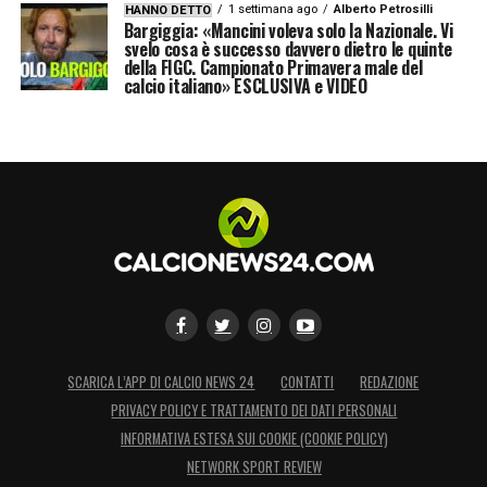
1 settimana ago
Alberto Petrosilli
HANNO DETTO
Bargiggia: «Mancini voleva solo la Nazionale. Vi
svelo cosa è successo davvero dietro le quinte
della FIGC. Campionato Primavera male del
calcio italiano» ESCLUSIVA e VIDEO
SCARICA L’APP DI CALCIO NEWS 24
CONTATTI
REDAZIONE
PRIVACY POLICY E TRATTAMENTO DEI DATI PERSONALI
INFORMATIVA ESTESA SUI COOKIE (COOKIE POLICY)
NETWORK SPORT REVIEW