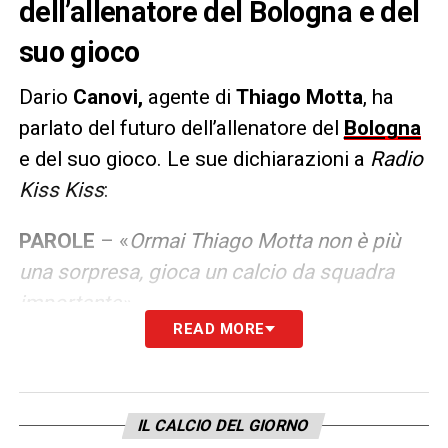
dell’allenatore del Bologna e del
suo gioco
Dario
Canovi,
agente di
Thiago Motta
, ha
parlato del futuro dell’allenatore del
Bologna
e del suo gioco. Le sue dichiarazioni a
Radio
Kiss Kiss
:
PAROLE
– «
Ormai Thiago Motta non è più
una sorpresa, gioca un calcio da squadra
importante».
READ MORE
LA PLAYLIST DELLE NOSTRE TOP NEWS
IL CALCIO DEL GIORNO