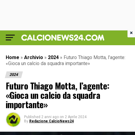
×
Home
»
Archivio
»
2024
»
Futuro Thiago Motta, l’agente:
«Gioca un calcio da squadra importante»
2024
Futuro Thiago Motta, l’agente:
«Gioca un calcio da squadra
importante»
Published
2 anni ago
on
2 Aprile 2024
By
Redazione CalcioNews24