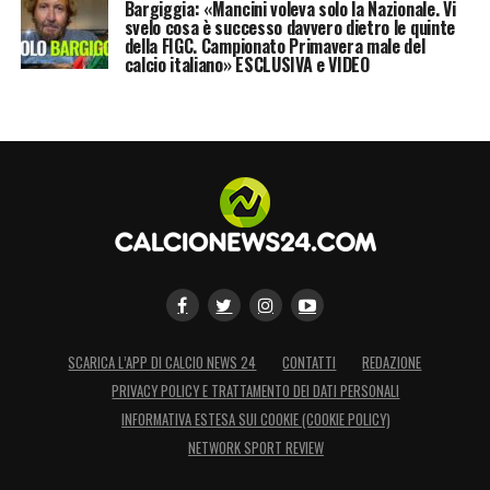
Bargiggia: «Mancini voleva solo la Nazionale. Vi
svelo cosa è successo davvero dietro le quinte
della FIGC. Campionato Primavera male del
calcio italiano» ESCLUSIVA e VIDEO
SCARICA L’APP DI CALCIO NEWS 24
CONTATTI
REDAZIONE
PRIVACY POLICY E TRATTAMENTO DEI DATI PERSONALI
INFORMATIVA ESTESA SUI COOKIE (COOKIE POLICY)
NETWORK SPORT REVIEW