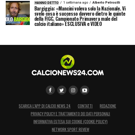
1 settimana ago
Alberto Petrosilli
HANNO DETTO
dare al calcio quello che è del calcio:
Bargiggia: «Mancini voleva solo la Nazionale. Vi
svelo cosa è successo davvero dietro le quinte
avessimo una quota parte delle
della FIGC. Campionato Primavera male del
scommesse, non chiederemmo altro
».
calcio italiano» ESCLUSIVA e VIDEO
LA PLAYLIST DELLE NOSTRE TOP NEWS
SCARICA L’APP DI CALCIO NEWS 24
CONTATTI
REDAZIONE
PRIVACY POLICY E TRATTAMENTO DEI DATI PERSONALI
INFORMATIVA ESTESA SUI COOKIE (COOKIE POLICY)
NETWORK SPORT REVIEW