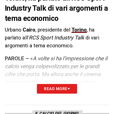
Industry Talk di vari argomenti a
tema economico
Urbano
Cairo
, presidente del
Torino
, ha
parlato all’
RCS Sport Industry Talk
di vari
argomenti a tema economico.
PAROLE –
«
A volte si ha l’impressione che il
calcio venga colpevolizzato per le grandi
cifre che porta. Ma allora anche il cinema
con i suoi attori, e il governo spende un
READ MORE
miliardo all’anno. Decreto crescita? Io credo
che il decreto crescita sia una cosa positiva,
consente al campionato di avere campioni di
alto livello, che lo rendono più appetibile
IL CALCIO DEL GIORNO