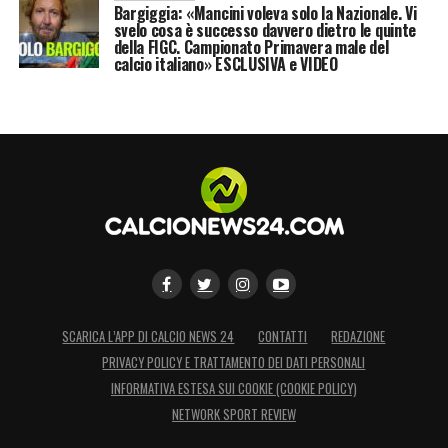
Bargiggia: «Mancini voleva solo la Nazionale. Vi
svelo cosa è successo davvero dietro le quinte
della FIGC. Campionato Primavera male del
calcio italiano» ESCLUSIVA e VIDEO
SCARICA L’APP DI CALCIO NEWS 24
CONTATTI
REDAZIONE
PRIVACY POLICY E TRATTAMENTO DEI DATI PERSONALI
INFORMATIVA ESTESA SUI COOKIE (COOKIE POLICY)
NETWORK SPORT REVIEW