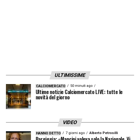
Tottenham dopo che gli sono state fatte
delle garanzie a livello economico. Agli Spurs
Conte ritroverebbe anche una sua vecchia
conoscenza come Paratici.
LA PLAYLIST DELLE NOSTRE TOP NEWS
ULTIMISSIME
50 minuti ago
CALCIOMERCATO
Ultime notizie Calciomercato LIVE: tutte le
novità del giorno
VIDEO
7 giorni ago
Alberto Petrosilli
HANNO DETTO
Bargiggia: «Mancini voleva solo la Nazionale. Vi