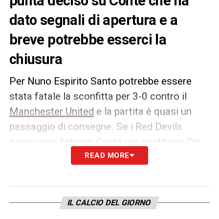
punta deciso su Conte che ha
dato segnali di apertura e a
breve potrebbe esserci la
chiusura
Per Nuno Espirito Santo potrebbe essere
stata fatale la sconfitta per 3-0 contro il
Manchester United
e la partita è quasi un
passaggio di consegne. Se i Red Devils
cercavano Antonio Conte per sostituire Ole
Gunnar Solskjaer, ora sono gli Spurs a farlo.
READ MORE
Secondo quanto riportato da
SkySport
, sono
ore calde per il ritorno in Inghilterra dell’ex
IL CALCIO DEL GIORNO
Inter, che sarebbe pronto a dire il suo sì al