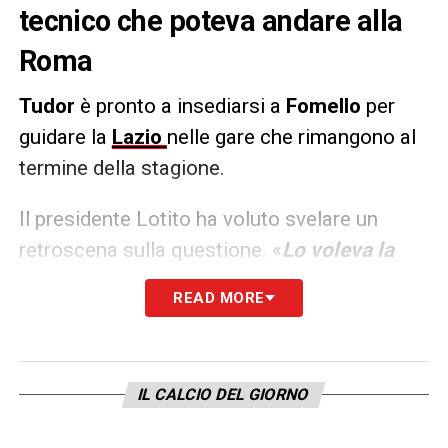
tecnico che poteva andare alla
Roma
Tudor
è pronto a insediarsi a
Fomello
per
guidare la
Lazio
nelle gare che rimangono al
termine della stagione.
Il presidente Lotito ha voluto svelare un
retroscena sulla questione. «
Lo voleva la
Roma e il Napoli e non ci è andato
. Ha
READ MORE
scelto noi e siamo contenti. Adesso
ripartiamo da capo con il vecchio spirito
»
.
IL CALCIO DEL GIORNO
LA PLAYLIST DELLE NOSTRE TOP NEWS