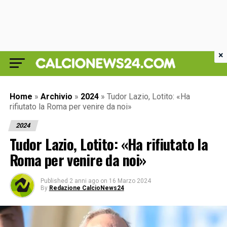
×
Home
»
Archivio
»
2024
»
Tudor Lazio, Lotito: «Ha
rifiutato la Roma per venire da noi»
2024
Tudor Lazio, Lotito: «Ha rifiutato la
Roma per venire da noi»
Published
2 anni ago
on
16 Marzo 2024
By
Redazione CalcioNews24