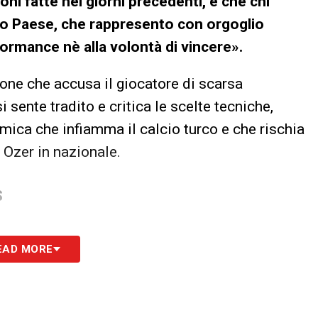
oni fatte nei giorni precedenti, e che chi
mio Paese, che rappresento con orgoglio
formance nè alla volontà di vincere».
zione che accusa il giocatore di scarsa
si sente tradito e critica le scelte tecniche,
mica che infiamma il calcio turco e che rischia
 Ozer in nazionale.
S
EAD MORE