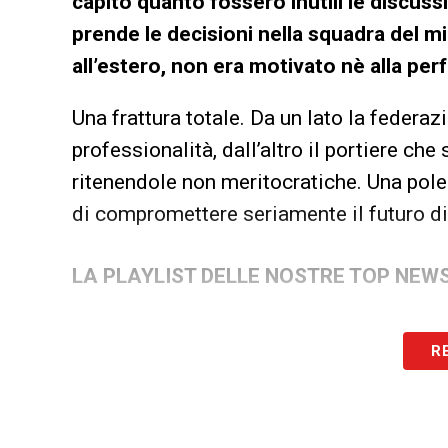
capito quanto fossero inutili le discussi
prende le decisioni nella squadra del 
all’estero, non era motivato nè alla per
Una frattura totale. Da un lato la federa
professionalità, dall’altro il portiere che 
ritenendole non meritocratiche. Una pole
di compromettere seriamente il futuro di
LA PLAYLIST DELLE NOSTRE TOP NEW
R