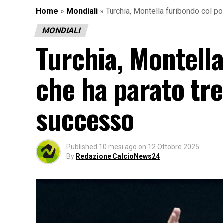
Home
»
Mondiali
»
Turchia, Montella furibondo col po
MONDIALI
Turchia, Montella
che ha parato tre
successo
Published
10 mesi ago
on
12 Ottobre 2025
By
Redazione CalcioNews24