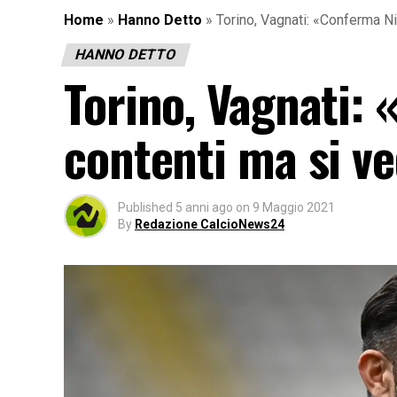
Home
»
Hanno Detto
»
Torino, Vagnati: «Conferma Ni
HANNO DETTO
Torino, Vagnati:
contenti ma si ve
Published
5 anni ago
on
9 Maggio 2021
By
Redazione CalcioNews24