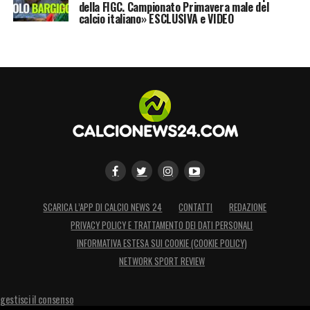
di definito. Nessuna delle parti si è
della FIGC. Campionato Primavera male del
calcio italiano» ESCLUSIVA e VIDEO
pronunciata sulla concretizzazione del
progetto che vuole coinvolgere l’ex campione
Vialli con ruoli attivi all’interno della FIGC,
nelle prossime settimane il dubbio verrà
sciolto e ne sapremo certamente di più.
LA PLAYLIST DELLE NOSTRE TOP NEWS
SCARICA L’APP DI CALCIO NEWS 24
CONTATTI
REDAZIONE
PRIVACY POLICY E TRATTAMENTO DEI DATI PERSONALI
INFORMATIVA ESTESA SUI COOKIE (COOKIE POLICY)
NETWORK SPORT REVIEW
gestisci il consenso