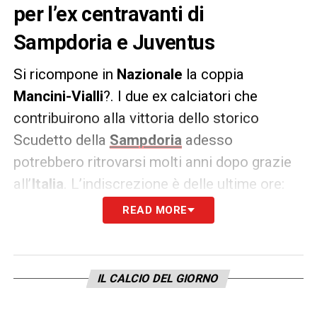
per l’ex centravanti di
Sampdoria e Juventus
Si ricompone in
Nazionale
la coppia
Mancini-Vialli
?. I due ex calciatori che
contribuirono alla vittoria dello storico
Scudetto della
Sampdoria
adesso
potrebbero ritrovarsi molti anni dopo grazie
all’
Italia
. L’indiscrezione è delle ultime ore:
Gianluca
Vialli
potrebbe fare il capo
READ MORE
delegazione della Nazionale italiana ai
prossimi Europei del 2020. Potrebbe così
ricomporsi la storica coppia gol con Roberto
IL CALCIO DEL GIORNO
Mancini
, attuale commissario tecnico della
Nazionale italiana. Nel suo passato da