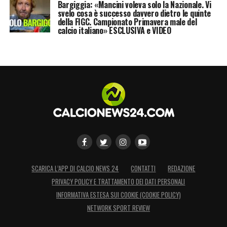
Bargiggia: «Mancini voleva solo la Nazionale. Vi
svelo cosa è successo davvero dietro le quinte
della FIGC. Campionato Primavera male del
calcio italiano» ESCLUSIVA e VIDEO
SCARICA L’APP DI CALCIO NEWS 24
CONTATTI
REDAZIONE
PRIVACY POLICY E TRATTAMENTO DEI DATI PERSONALI
INFORMATIVA ESTESA SUI COOKIE (COOKIE POLICY)
NETWORK SPORT REVIEW