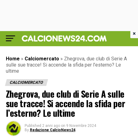
×
Home
»
Calciomercato
»
Zhegrova, due club di Serie A
sulle sue tracce! Si accende la sfida per l’esterno? Le
ultime
CALCIOMERCATO
Zhegrova, due club di Serie A sulle
sue tracce! Si accende la sfida per
l’esterno? Le ultime
Published
2 anni ago
on
9 Novembre 2024
By
Redazione CalcioNews24