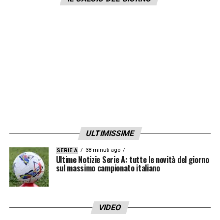
Italia la prossima estate, ma solo a fronte
di
un’offerta importante
. Situazione da
monitorare.
LA PLAYLIST DELLE NOSTRE TOP NEWS
ULTIMISSIME
38 minuti ago
SERIE A
Ultime Notizie Serie A: tutte le novità del giorno
sul massimo campionato italiano
VIDEO