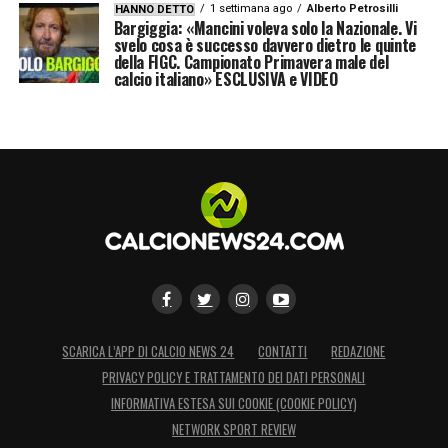
1 settimana ago
Alberto Petrosilli
HANNO DETTO
Bargiggia: «Mancini voleva solo la Nazionale. Vi
svelo cosa è successo davvero dietro le quinte
della FIGC. Campionato Primavera male del
calcio italiano» ESCLUSIVA e VIDEO
SCARICA L’APP DI CALCIO NEWS 24
CONTATTI
REDAZIONE
PRIVACY POLICY E TRATTAMENTO DEI DATI PERSONALI
INFORMATIVA ESTESA SUI COOKIE (COOKIE POLICY)
NETWORK SPORT REVIEW