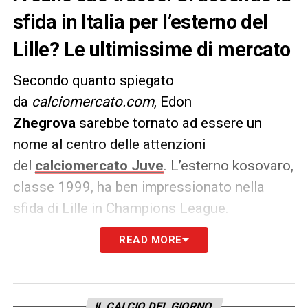
sfida in Italia per l’esterno del
Lille? Le ultimissime di mercato
Secondo quanto spiegato
da
calciomercato.com
, Edon
Zhegrova
sarebbe tornato ad essere un
nome al centro delle attenzioni
del
calciomercato Juve
. L’esterno kosovaro,
classe 1999, ha ben impressionato nella
sfida di Lille in Champions League.
READ MORE
Altri due club di Serie A
, però, sarebbero
sulle sue tracce.
Milan
e
Atalanta
sarebbero
pronte infatti a sfidare i bianconeri per il
giocatore, che potrebbe quindi sbarcare in
IL CALCIO DEL GIORNO