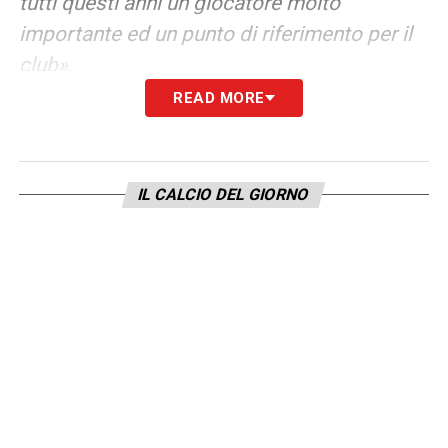
tutti questi anni un giocatore molto
importante ed un punto di riferimento per il
club»
.
READ MORE
ATALANTA E URUGUAY –
«Sì, ho giocato lì e
stretto buone amicizie, trovandomi bene.
Sono felice per i bergamaschi, per come la
IL CALCIO DEL GIORNO
loro squadra sta giocando e per questo
incredibile traguardo raggiunto. Favorito nel
suo girone? Per quello che sta dimostrando
oggi, l’Uruguay è una squadra molto
importante. Le ultime partite di qualificazioni
hanno visto la Celeste battere il Brasile,
l’Argentina in trasferta, dimostrando un
grande gioco. Sicuramente sono i favoriti del