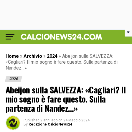
×
Home
»
Archivio
»
2024
»
Abeijon sulla SALVEZZA:
«Cagliari? Il mio sogno è fare questo. Sulla partenza di
Nandez…»
2024
Abeijon sulla SALVEZZA: «Cagliari? Il
mio sogno è fare questo. Sulla
partenza di Nandez…»
Published
2 anni ago
on
24 Maggio 2024
By
Redazione CalcioNews24