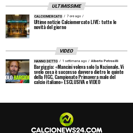
girone, forse anche per vincere la Copa
ULTIMISSIME
America»
.
7 ore ago
CALCIOMERCATO
Ultime notizie Calciomercato LIVE: tutte le
novità del giorno
LA PLAYLIST DELLE NOSTRE TOP NEWS
VIDEO
1 settimana ago
Alberto Petrosilli
HANNO DETTO
Bargiggia: «Mancini voleva solo la Nazionale. Vi
svelo cosa è successo davvero dietro le quinte
della FIGC. Campionato Primavera male del
calcio italiano» ESCLUSIVA e VIDEO