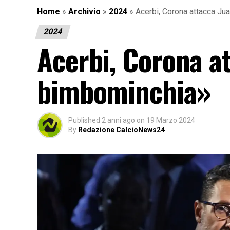
Home
»
Archivio
»
2024
»
Acerbi, Corona attacca Ju
2024
Acerbi, Corona a
bimbominchia»
Published
2 anni ago
on
19 Marzo 2024
By
Redazione CalcioNews24