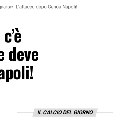
gnarsi». L’attacco dopo Genoa Napoli!
 c’è
e deve
poli!
IL CALCIO DEL GIORNO