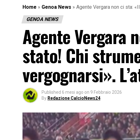
Home
»
Genoa News
»
Agente Vergara non ci sta: «I
GENOA NEWS
Agente Vergara no
stato! Chi strume
vergognarsi». L’
Published
6 mesi ago
on
9 Febbraio 2026
By
Redazione CalcioNews24