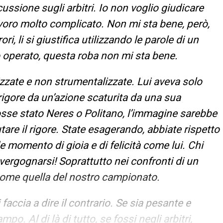
cussione sugli arbitri. Io non voglio giudicare
lavoro molto complicato. Non mi sta bene, però,
i, li si giustifica utilizzando le parole di un
 operato, questa roba non mi sta bene.
zzate e non strumentalizzate. Lui aveva solo
rigore da un’azione scaturita da una sua
fosse stato Neres o Politano, l’immagine sarebbe
tare il rigore. State esagerando, abbiate rispetto
 momento di gioia e di felicità come lui. Chi
vergognarsi! Soprattutto nei confronti di un
come quella del nostro campionato.
faccia a dire il contrario. Se sia pesante e
mpo. Al di là di tutto, se fossi negli arbitri,