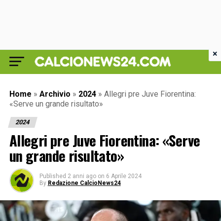
×
Home
»
Archivio
»
2024
»
Allegri pre Juve Fiorentina:
«Serve un grande risultato»
2024
Allegri pre Juve Fiorentina: «Serve
un grande risultato»
Published
2 anni ago
on
6 Aprile 2024
By
Redazione CalcioNews24