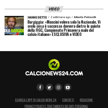
VIDEO
2 settimane ago
Alberto Petrosilli
HANNO DETTO
Bargiggia: «Mancini voleva solo la Nazionale. Vi
svelo cosa è successo davvero dietro le quinte
della FIGC. Campionato Primavera male del
calcio italiano» ESCLUSIVA e VIDEO
SCARICA L’APP DI CALCIO NEWS 24
CONTATTI
REDAZIONE
PRIVACY POLICY E TRATTAMENTO DEI DATI PERSONALI