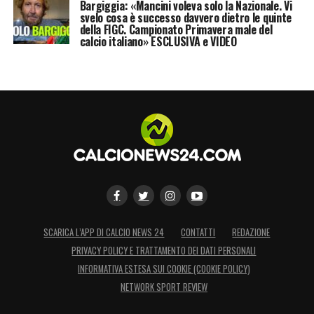
Bargiggia: «Mancini voleva solo la Nazionale. Vi
svelo cosa è successo davvero dietro le quinte
della FIGC. Campionato Primavera male del
calcio italiano» ESCLUSIVA e VIDEO
SCARICA L’APP DI CALCIO NEWS 24
CONTATTI
REDAZIONE
PRIVACY POLICY E TRATTAMENTO DEI DATI PERSONALI
INFORMATIVA ESTESA SUI COOKIE (COOKIE POLICY)
NETWORK SPORT REVIEW