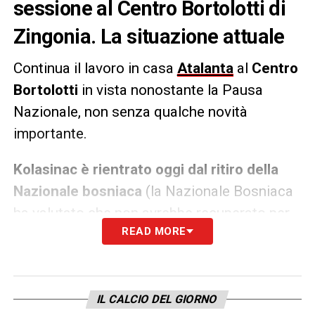
sessione al Centro Bortolotti di
Zingonia. La situazione attuale
Continua il lavoro in casa
Atalanta
al
Centro
Bortolotti
in vista nonostante la Pausa
Nazionale, non senza qualche novità
importante.
Kolasinac è rientrato oggi dal ritiro della
Nazionale bosniaca
(la Nazionale Bosniaca
ha valutato che non avrebbe recuperato per
READ MORE
la partita di sabato, lasciando alla Dea il
vantaggio di proseguire in maniera più rapida
e accurata il suo recupero a Bergamo)
svolgendo lavoro individuale con Zaniolo,
IL CALCIO DEL GIORNO