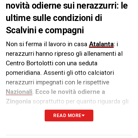
novità odierne sui nerazzurri: le
ultime sulle condizioni di
Scalvini e compagni
Non si ferma il lavoro in casa
Atalanta
: i
nerazzurri hanno ripreso gli allenamenti al
Centro Bortolotti con una seduta
pomeridiana. Assenti gli otto calciatori
nerazzurri impegnati con le rispettive
Nazionali
.
Ecco le novità odierne a
Zingonia
soprattutto per quanto riguarda gli
infortuni nerazzurri. Domani, giovedì 14
READ MORE
novembre, la squadra si allenerà al mattino a
Zingonia a porte chiuse.