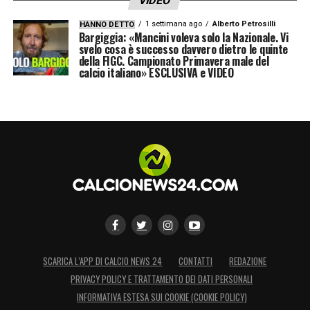
VIDEO
1 settimana ago
Alberto Petrosilli
HANNO DETTO
Bargiggia: «Mancini voleva solo la Nazionale. Vi
svelo cosa è successo davvero dietro le quinte
della FIGC. Campionato Primavera male del
calcio italiano» ESCLUSIVA e VIDEO
SCARICA L’APP DI CALCIO NEWS 24
CONTATTI
REDAZIONE
PRIVACY POLICY E TRATTAMENTO DEI DATI PERSONALI
INFORMATIVA ESTESA SUI COOKIE (COOKIE POLICY)