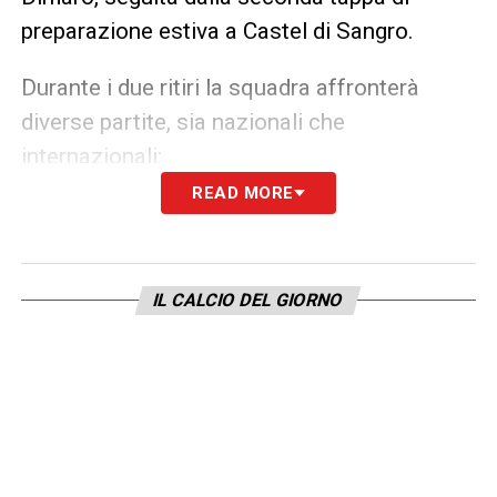
preparazione estiva a Castel di Sangro.
Durante i due ritiri la squadra affronterà
diverse partite, sia nazionali che
internazionali:
READ MORE
Napoli vs ASD
16/07/2024
h
18:00
Dimaro, Stadio
Anaune Val di
Comunale
Non
di
Dimaro
– SKI.IT
Arena
IL CALCIO DEL GIORNO
Napoli vs
20/07/2024
h
18:00
Dimaro, Stadio
Mantova
Comunale
di
Dimaro
– SKI.IT
Arena
Napoli vs Adana
28/07/2024
h
20:00
Castel di Sangro
,
Demirspor
Stadio Teofilo
Patini