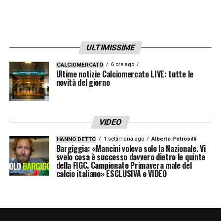
Napoli vs Brest
31/07/2024
h
20:00
Castel di Sangro
,
Stadio Teofilo
Patini
ULTIMISSIME
Napoli vs Girona
03/08/2024
h
18:30
Castel di Sangro
,
Stadio Teofilo
6 ore ago
CALCIOMERCATO
Patini
Ultime notizie Calciomercato LIVE: tutte le
novità del giorno
LA PLAYLIST DELLE NOSTRE TOP NEWS
VIDEO
1 settimana ago
Alberto Petrosilli
HANNO DETTO
Bargiggia: «Mancini voleva solo la Nazionale. Vi
svelo cosa è successo davvero dietro le quinte
della FIGC. Campionato Primavera male del
calcio italiano» ESCLUSIVA e VIDEO