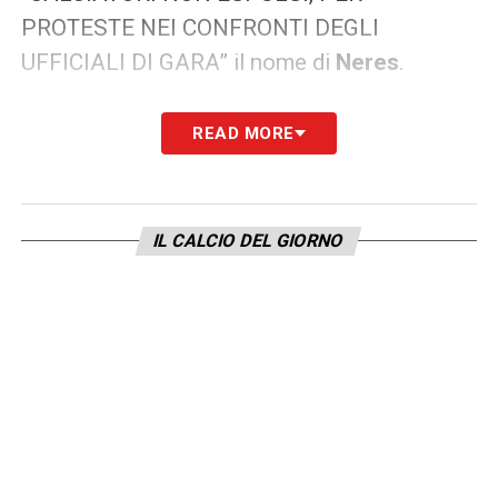
PROTESTE NEI CONFRONTI DEGLI
UFFICIALI DI GARA” il nome di
Neres
.
L’attaccante del Napoli avrebbe protestato
READ MORE
proprio per quel fallo a centrocampo non
fischiato nell’azione del 3-0 che ha
scatenato l’ira del brasiliano ex Ajax, tanto da
IL CALCIO DEL GIORNO
essere sanzionato. Nel match report però
ancora una volta non compare alcuna traccia
nemmeno di questa ammonizione.
LA PLAYLIST DELLE NOSTRE TOP NEWS