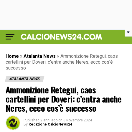
×
Home
»
Atalanta News
»
Ammonizione Retegui, caos
cartellini per Doveri: c’entra anche Neres, ecco cos’è
successo
ATALANTA NEWS
Ammonizione Retegui, caos
cartellini per Doveri: c’entra anche
Neres, ecco cos’è successo
Published
2 anni ago
on
5 Novembre 2024
By
Redazione CalcioNews24