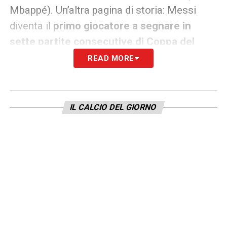
Mbappé). Un’altra pagina di storia: Messi
diventa il
primo giocatore a segnare in
sette partite consecutive di Coppa del
Mondo
.
READ MORE
Ora Capo Verde ai sedicesimi
L’Argentina affronterà
Capo Verde
,
IL CALCIO DEL GIORNO
rivelazione del torneo, nei sedicesimi di
finale: appuntamento
sabato 4 luglio a
mezzanotte
al Miami Stadium.
Guardando il tabellone, la strada
dell’Albiceleste sembra favorevole: agli
eventuali ottavi troverebbe la vincente di
Australia‑Egitto
, mentre ai quarti una tra