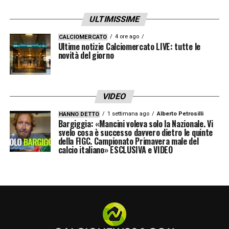
Algeria, Svizzera, Colombia e Ghana
. Un
ULTIMISSIME
percorso che, salvo sorprese, potrebbe
4 ore ago
CALCIOMERCATO
spianare la via fino alle semifinali.
Ultime notizie Calciomercato LIVE: tutte le
novità del giorno
LA PLAYLIST DELLE NOSTRE TOP NEWS
VIDEO
1 settimana ago
Alberto Petrosilli
HANNO DETTO
Bargiggia: «Mancini voleva solo la Nazionale. Vi
svelo cosa è successo davvero dietro le quinte
della FIGC. Campionato Primavera male del
calcio italiano» ESCLUSIVA e VIDEO