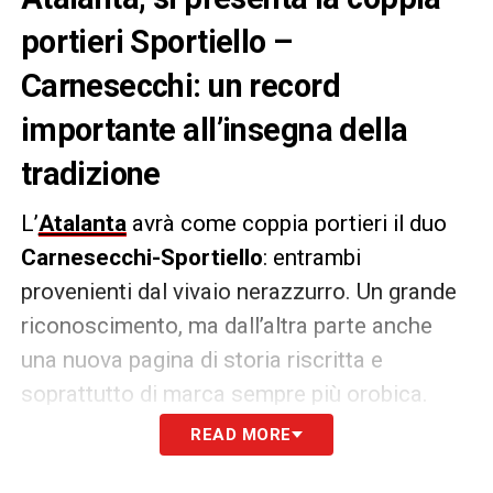
portieri Sportiello –
Carnesecchi: un record
importante all’insegna della
tradizione
L’
Atalanta
avrà come coppia portieri il duo
Carnesecchi-Sportiello
: entrambi
provenienti dal vivaio nerazzurro. Un grande
riconoscimento, ma dall’altra parte anche
una nuova pagina di storia riscritta e
soprattutto di marca sempre più orobica.
READ MORE
Evento che non accadeva dalla stagione
2013/2014
con il duo Consigli-Sportiello, e