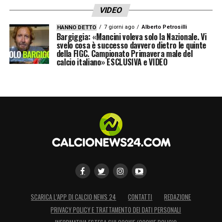
VIDEO
7 giorni ago
Alberto Petrosilli
HANNO DETTO
Bargiggia: «Mancini voleva solo la Nazionale. Vi
svelo cosa è successo davvero dietro le quinte
della FIGC. Campionato Primavera male del
calcio italiano» ESCLUSIVA e VIDEO
SCARICA L’APP DI CALCIO NEWS 24
CONTATTI
REDAZIONE
PRIVACY POLICY E TRATTAMENTO DEI DATI PERSONALI