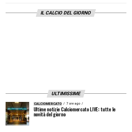
con l’aggiunta di Francesco Rossi il trio è
IL CALCIO DEL GIORNO
interamente “made in Zingonia”: l’ultima volta
fu nel 1978
LA PLAYLIST DELLE NOSTRE TOP NEWS
ULTIMISSIME
7 ore ago
CALCIOMERCATO
Ultime notizie Calciomercato LIVE: tutte le
novità del giorno