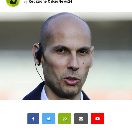
By
Redazione CalcioNews24