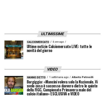
RISCALDAMENTO?
– «
Non lo so, è vero che
ho visto che è rientrato negli spogliatoi però
alla fine ha potuto giocare, e anche piuttosto
bene
».
ULTIMISSIME
LA PLAYLIST DELLE NOSTRE TOP NEWS
6 ore ago
CALCIOMERCATO
Ultime notizie Calciomercato LIVE: tutte le
novità del giorno
VIDEO
1 settimana ago
Alberto Petrosilli
HANNO DETTO
Bargiggia: «Mancini voleva solo la Nazionale. Vi
svelo cosa è successo davvero dietro le quinte
della FIGC. Campionato Primavera male del
calcio italiano» ESCLUSIVA e VIDEO