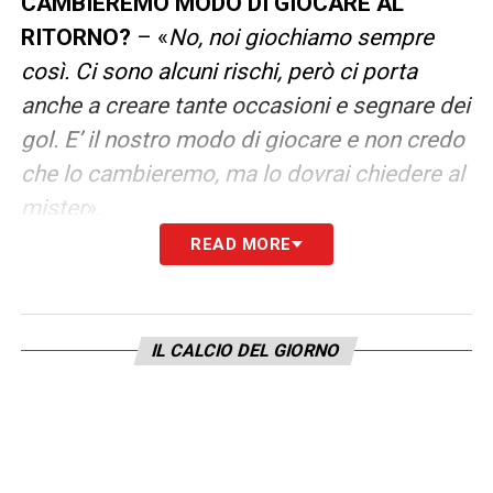
CAMBIEREMO MODO DI GIOCARE AL
RITORNO?
– «
No, noi giochiamo sempre
così. Ci sono alcuni rischi, però ci porta
anche a creare tante occasioni e segnare dei
gol. E’ il nostro modo di giocare e non credo
che lo cambieremo, ma lo dovrai chiedere al
mister
».
READ MORE
COSA FARE AL RITORNO
– «
Non lo so,
l’Inter è una squadra di livello top con
giocatori fortissimi, che lavora molto bene di
IL CALCIO DEL GIORNO
squadra. In casa sono forti, però anche noi
abbiamo una grandissima squadra e spero
che potremo vincere lì
».
COSA ERA SUCCESSO A YAMAL NEL