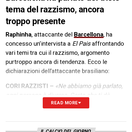
tema del razzismo, ancora
troppo presente
Raphinha
, attaccante del
Barcellona
, ha
concesso un’intervista a
El Pais
affrontando
vari temi tra cui il razzismo, argomento
purtroppo ancora di tendenza. Ecco le
dichiarazioni dell’attaccante brasiliano:
CORI RAZZISTI –
«Ne abbiamo già parlato,
ogni persona è diversa. Certo che ti dà
READ MORE
fastidio, stiamo facendo il nostro lavoro.
Sappiamo che i tifosi dell’altra squadra
possono provare a fare di tutto affinché le
cose non ti vadano bene e che dobbiamo
IL CALCIO DEL GIORNO