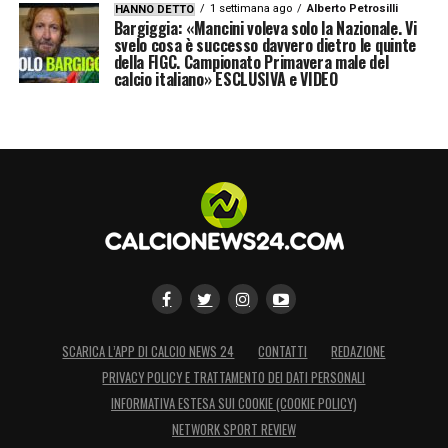
1 settimana ago
Alberto Petrosilli
HANNO DETTO
normalizzato. Qualcuno con più potere deve
Bargiggia: «Mancini voleva solo la Nazionale. Vi
svelo cosa è successo davvero dietro le quinte
fare qualcosa»
della FIGC. Campionato Primavera male del
calcio italiano» ESCLUSIVA e VIDEO
LA PLAYLIST DELLE NOSTRE TOP NEWS
SCARICA L’APP DI CALCIO NEWS 24
CONTATTI
REDAZIONE
PRIVACY POLICY E TRATTAMENTO DEI DATI PERSONALI
INFORMATIVA ESTESA SUI COOKIE (COOKIE POLICY)
NETWORK SPORT REVIEW