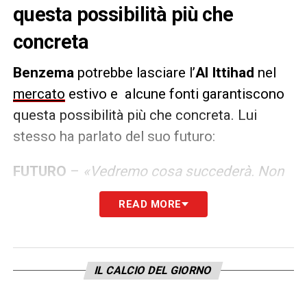
questa possibilità più che
concreta
Benzema
potrebbe lasciare l’
Al Ittihad
nel
mercato
estivo e alcune fonti garantiscono
questa possibilità più che concreta. Lui
stesso ha parlato del suo futuro:
FUTURO
–
«Vedremo cosa succederà. Non
fare gol da dicembre? Qui non c’è lo stesso
READ MORE
gioco, gli stessi giocatori… per questo non
sono lo stesso Benzema del Real Madrid. È
il mio primo anno qui. Lasciare l’Al Ittihad? Ci
IL CALCIO DEL GIORNO
sono molte notizie, vedremo cosa
succederà… il mio obiettivo è qui e poi