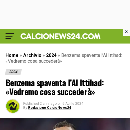
×
Home
»
Archivio
»
2024
»
Benzema spaventa l’Al Ittihad:
«Vedremo cosa succederà»
2024
Benzema spaventa l’Al Ittihad:
«Vedremo cosa succederà»
Published
2 anni ago
on
6 Aprile 2024
By
Redazione CalcioNews24