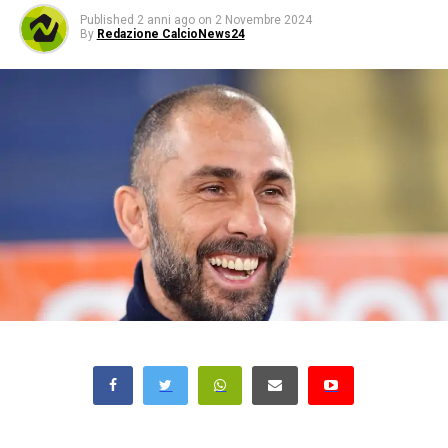
Published
2 anni ago
on
2 Novembre 2024
By
Redazione CalcioNews24