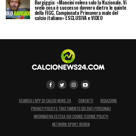
Bargiggia: «Mancini voleva solo la Nazionale. Vi
svelo cosa è successo davvero dietro le quinte
della FIGC. Campionato Primavera male del
calcio italiano» ESCLUSIVA e VIDEO
SCARICA L’APP DI CALCIO NEWS 24
CONTATTI
REDAZIONE
PRIVACY POLICY E TRATTAMENTO DEI DATI PERSONALI
INFORMATIVA ESTESA SUI COOKIE (COOKIE POLICY)
NETWORK SPORT REVIEW