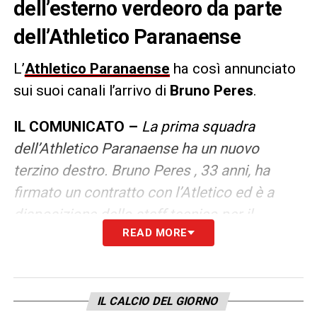
dell’esterno verdeoro da parte
dell’Athletico Paranaense
L’
Athletico Paranaense
ha così annunciato
sui suoi canali l’arrivo di
Bruno Peres
.
IL COMUNICATO –
La prima squadra
dell’Athletico Paranaense ha un nuovo
terzino destro. Bruno Peres , 33 anni, ha
firmato un contratto con l’Atletico ed è a
disposizione dello staff tecnico per il
READ MORE
Campionato brasiliano. Il legame con il club
è fino al 31 dicembre di quest’anno.
LA PLAYLIST DELLE NOSTRE TOP NEWS
IL CALCIO DEL GIORNO