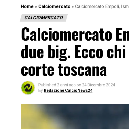
Home
»
Calciomercato
»
Calciomercato Empoli, Ismaj
CALCIOMERCATO
Calciomercato Emp
due big. Ecco chi
corte toscana
Published
2 anni ago
on
24 Dicembre 2024
By
Redazione CalcioNews24