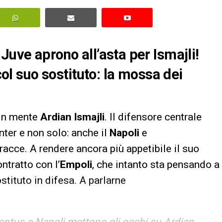
Juve aprono all’asta per Ismajli!
 col suo sostituto: la mossa dei
 in mente
Ardian Ismajli
. Il difensore centrale
Inter e non solo: anche il
Napoli
e
acce. A rendere ancora più appetibile il suo
ontratto con l’
Empoli
, che intanto sta pensando a
stituto in difesa. A parlarne
ventus e Napoli mettono gli occhi su Ardian