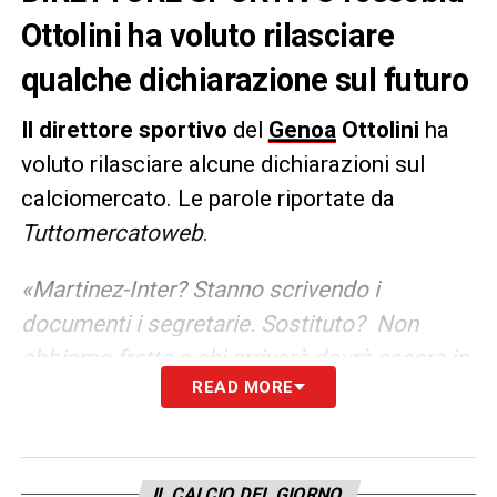
Ottolini ha voluto rilasciare
qualche dichiarazione sul futuro
Il direttore sportivo
del
Genoa
Ottolini
ha
voluto rilasciare alcune dichiarazioni sul
calciomercato. Le parole riportate da
Tuttomercatoweb
.
«Martinez-Inter? Stanno scrivendo i
documenti i segretarie. Sostituto? Non
abbiamo fretta e chi arriverà dovrà essere in
READ MORE
linea con i nostri parametri. Zanoli ho detto
che non parlerò più finché un giorno si palesi
in sede. Per quanto riguarda Suslov, non è
una pista che stiamo seguendo. Futuro
IL CALCIO DEL GIORNO