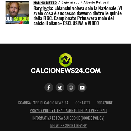
6 giorni ago
Alberto Petrosilli
HANNO DETTO
Bargiggia: «Mancini voleva solo la Nazionale. Vi
svelo cosa è successo davvero dietro le quinte
della FIGC. Campionato Primavera male del
calcio italiano» ESCLUSIVA e VIDEO
SCARICA L’APP DI CALCIO NEWS 24
CONTATTI
REDAZIONE
PRIVACY POLICY E TRATTAMENTO DEI DATI PERSONALI
INFORMATIVA ESTESA SUI COOKIE (COOKIE POLICY)
NETWORK SPORT REVIEW