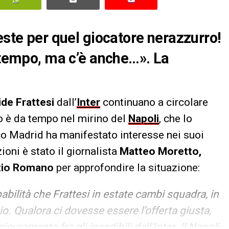
este per quel giocatore nerazzurro!
a tempo, ma c’è anche…». La
ide Frattesi
dall’
Inter
continuano a circolare
no è da tempo nel mirino del
Napoli
, che lo
co Madrid ha manifestato interesse nei suoi
oni è stato il giornalista
Matteo Moretto,
zio Romano
per approfondire la situazione:
bilità che Frattesi in estate cambi squadra, in
o. Qualora ci dovesse essere l’offerta giusta,
uramente fra gli incedibili dell’Inter. Il Napoli