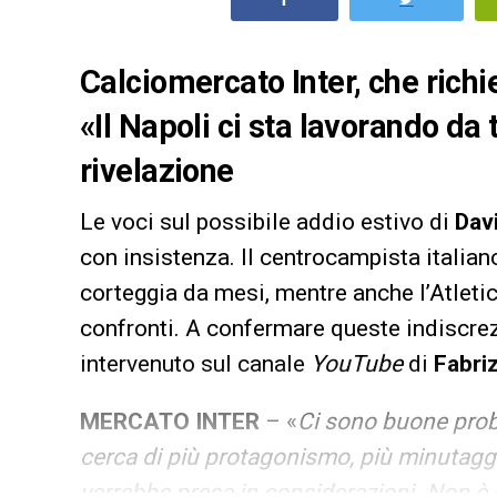
Calciomercato Inter, che richi
«Il Napoli ci sta lavorando d
rivelazione
Le voci sul possibile addio estivo di
Dav
con insistenza. Il centrocampista italia
corteggia da mesi, mentre anche l’Atleti
confronti. A confermare queste indiscrezi
intervenuto sul canale
YouTube
di
Fabri
MERCATO INTER
– «
Ci sono buone proba
cerca di più protagonismo, più minutaggi
verrebbe presa in considerazioni. Non è sic