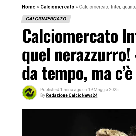
Home
»
Calciomercato
»
Calciomercato Inter, quante
CALCIOMERCATO
Calciomercato Int
quel nerazzurro! 
da tempo, ma c’
Published
1 anno ago
on
19 Maggio 2025
By
Redazione CalcioNews24