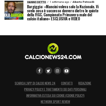
1 settimana ago
Alberto Petrosilli
HANNO DETTO
Bargiggia: «Mancini voleva solo la Nazionale. Vi
svelo cosa è successo davvero dietro le quinte
della FIGC. Campionato Primavera male del
calcio italiano» ESCLUSIVA e VIDEO
SCARICA L’APP DI CALCIO NEWS 24
CONTATTI
REDAZIONE
PRIVACY POLICY E TRATTAMENTO DEI DATI PERSONALI
INFORMATIVA ESTESA SUI COOKIE (COOKIE POLICY)
NETWORK SPORT REVIEW