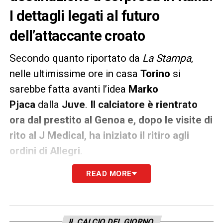
I dettagli legati al futuro
dell’attaccante croato
Secondo quanto riportato da
La Stampa
,
nelle ultimissime ore in casa
Torino
si
sarebbe fatta avanti l’idea
Marko
Pjaca
dalla
Juve
.
Il calciatore è rientrato
ora dal prestito al Genoa e, dopo le visite di
rito al J Medical, ha iniziato il ritiro agli
ordini di Allegri
.
READ MORE
Quasi impossibile pronosticare la
sua
permanenza
alla
Juventus
però.
Ennesimo trasloco per il classe ’95 magari a
titolo definitivo, con la sua valutazione che si
IL CALCIO DEL GIORNO