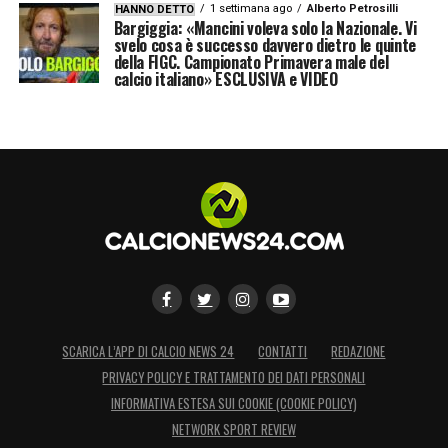
1 settimana ago
Alberto Petrosilli
HANNO DETTO
Bargiggia: «Mancini voleva solo la Nazionale. Vi
svelo cosa è successo davvero dietro le quinte
della FIGC. Campionato Primavera male del
calcio italiano» ESCLUSIVA e VIDEO
SCARICA L’APP DI CALCIO NEWS 24
CONTATTI
REDAZIONE
PRIVACY POLICY E TRATTAMENTO DEI DATI PERSONALI
INFORMATIVA ESTESA SUI COOKIE (COOKIE POLICY)
NETWORK SPORT REVIEW