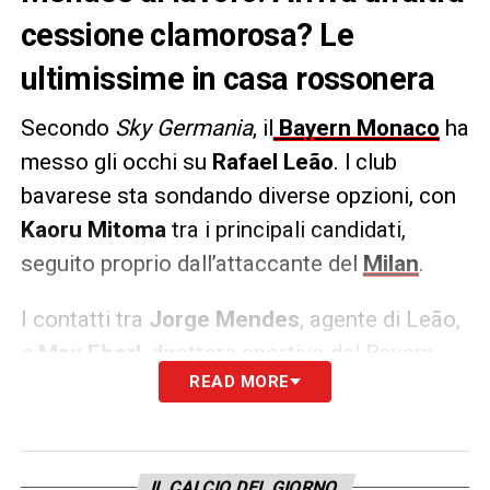
cessione clamorosa? Le
ultimissime in casa rossonera
Secondo
Sky Germania
, il
Bayern Monaco
ha
messo gli occhi su
Rafael Leão
. l club
bavarese sta sondando diverse opzioni, con
Kaoru Mitoma
tra i principali candidati,
seguito proprio dall’attaccante del
Milan
.
I contatti tra
Jorge Mendes
, agente di Leão,
e
Max Eberl
, direttore sportivo del Bayern,
READ MORE
confermano l’interesse concreto per il
portoghese. Tuttavia, il Milan non sembra
intenzionato a privarsi facilmente del suo
talento, a meno di un’offerta significativa.
IL CALCIO DEL GIORNO